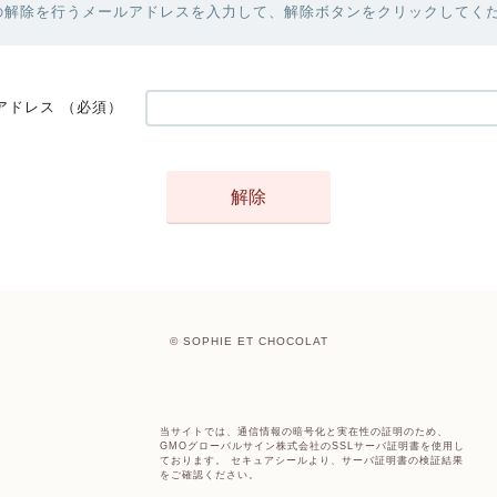
の解除を行うメールアドレスを入力して、解除ボタンをクリックしてく
アドレス
（必須）
© SOPHIE ET CHOCOLAT
当サイトでは、通信情報の暗号化と実在性の証明のため、
GMOグローバルサイン株式会社のSSLサーバ証明書を使用し
ております。 セキュアシールより、サーバ証明書の検証結果
をご確認ください。